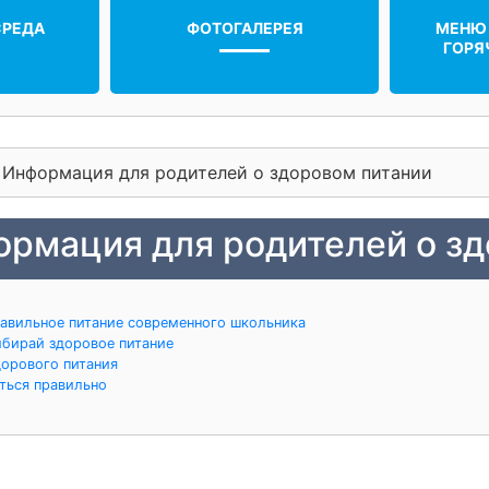
СРЕДА
ФОТОГАЛЕРЕЯ
МЕНЮ
ГОРЯ
/
Информация для родителей о здоровом питании
рмация для родителей о зд
авильное питание современного школьника
ыбирай здоровое питание
орового питания
ться правильно